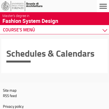
Master's degree in
Fashion System Design
COURSE'S MENÙ
Home
Degree Program
Schedules & Calendars
Courses
Academic Staff
Schedules & Calendars
Site map
RSS feed
Privacy policy