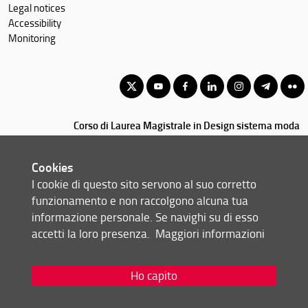
Legal notices
Accessibility
Monitoring
Corso di Laurea Magistrale in Design sistema moda
© Copyright 2012-2026 Università degli Studi di Firenze UNIFI
P.IVA/Cod.Fis 01279680480
Cookies
I cookie di questo sito servono al suo corretto
Via della Mattonaia, 14 - 50121 Firenze (FI)
funzionamento e non raccolgono alcuna tua
Tel: +39 055 2755410 (portineria di Santa Teresa, Firenze)
informazione personale. Se navighi su di esso
055 2755180/5181 (portineria di Santa Verdiana, Firenze)
accetti la loro presenza.
Maggiori informazioni
055 2757079 (portineria Design Campus, Calenzano)
0574 602500 (portineria PIN, Prato)
Email:
scuola(AT)architettura.unifi.it
Ho capito
Redazione Web