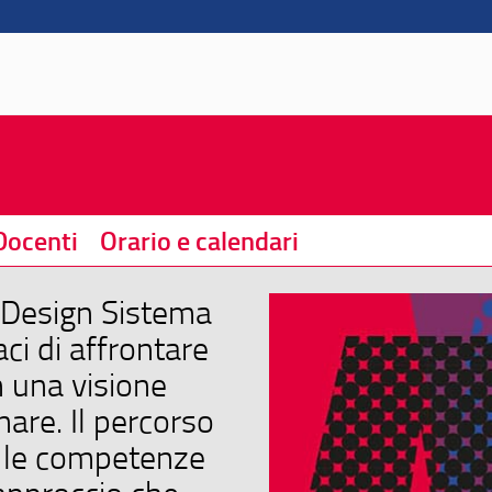
Docenti
Orario e calendari
n Design Sistema
ci di affrontare
 una visione
inare. Il percorso
e le competenze