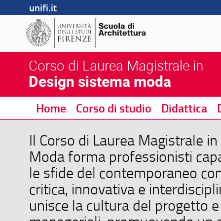
unifi.it
Corso di Laurea Magistrale in
Design sistema moda
Home
Corso di studio
Didattica
Il Corso di Laurea Magistrale i
Moda forma professionisti capa
le sfide del contemporaneo con
critica, innovativa e interdiscipl
unisce la cultura del progetto 